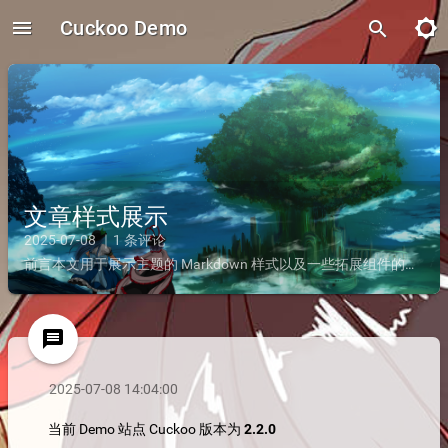
menu
Cuckoo Demo
brightness_5
search
文章样式展示
2025-07-08 ｜1 条评论
前言本文用于展示主题的 Markdown 样式以及一些拓展组件的样式~标题测试二级标题三级标题四级标题五级标题六级标题文本样式加粗文字斜体文字加粗且斜体删除线下标文字 与 上标文字引用块这是一级...
message
2025-07-08 14:04:00
当前 Demo 站点 Cuckoo 版本为
2.2.0