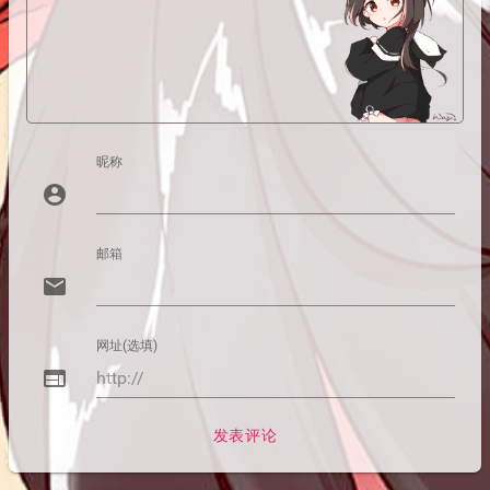
昵称
account_circle
邮箱
email
网址(选填)
web
发表评论